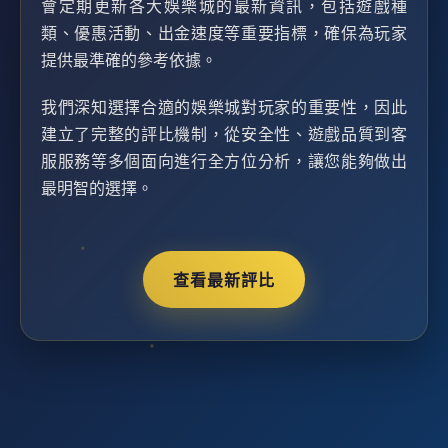
會定期更新各大娛樂城的最新資訊，包括遊戲種
類、優惠活動、出金速度等重要指標，確保為玩家
提供最準確的參考依據。
我們深知選擇合適的娛樂城對玩家的重要性，因此
建立了完整的評比機制，從安全性、遊戲品質到客
服服務等多個面向進行全方位分析，讓您能夠做出
最明智的選擇。
查看最新評比