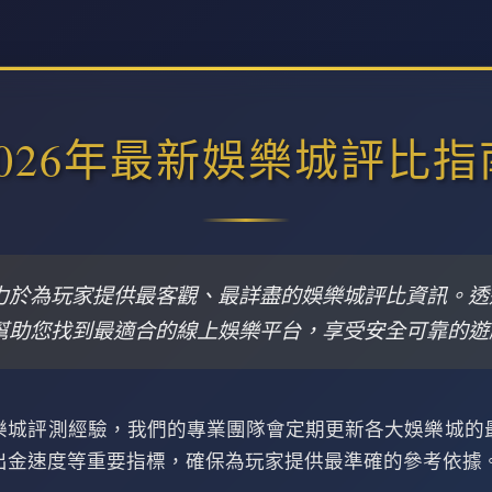
2026年最新娛樂城評比指
力於為玩家提供最客觀、最詳盡的娛樂城評比資訊。透
幫助您找到最適合的線上娛樂平台，享受安全可靠的遊
樂城評測經驗，我們的專業團隊會定期更新各大娛樂城的
出金速度等重要指標，確保為玩家提供最準確的參考依據