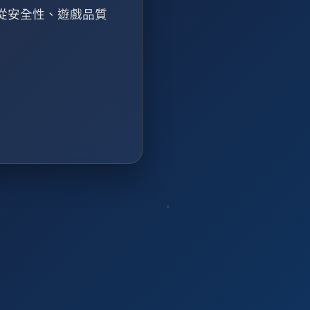
從安全性、遊戲品質