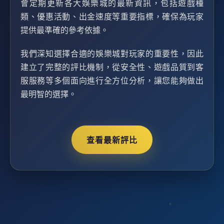
會定期更新各大娛樂城的最新資訊，包括遊戲種
類、優惠活動、出金速度等重要指標，確保為玩家
提供最準確的參考依據。
我們深知選擇合適的娛樂城對玩家的重要性，因此
建立了完整的評比機制，從安全性、遊戲品質到客
服服務等多個面向進行全方位分析，讓您能夠做出
最明智的選擇。
查看最新評比