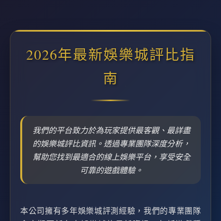
2026年最新娛樂城評比指
南
我們的平台致力於為玩家提供最客觀、最詳盡
的娛樂城評比資訊。透過專業團隊深度分析，
幫助您找到最適合的線上娛樂平台，享受安全
可靠的遊戲體驗。
本公司擁有多年娛樂城評測經驗，我們的專業團隊