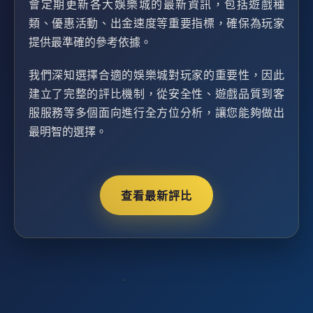
會定期更新各大娛樂城的最新資訊，包括遊戲種
類、優惠活動、出金速度等重要指標，確保為玩家
提供最準確的參考依據。
我們深知選擇合適的娛樂城對玩家的重要性，因此
建立了完整的評比機制，從安全性、遊戲品質到客
服服務等多個面向進行全方位分析，讓您能夠做出
最明智的選擇。
查看最新評比