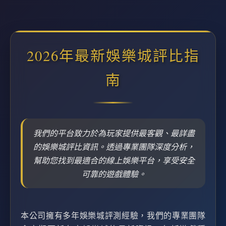
2026年最新娛樂城評比指
南
我們的平台致力於為玩家提供最客觀、最詳盡
的娛樂城評比資訊。透過專業團隊深度分析，
幫助您找到最適合的線上娛樂平台，享受安全
可靠的遊戲體驗。
本公司擁有多年娛樂城評測經驗，我們的專業團隊