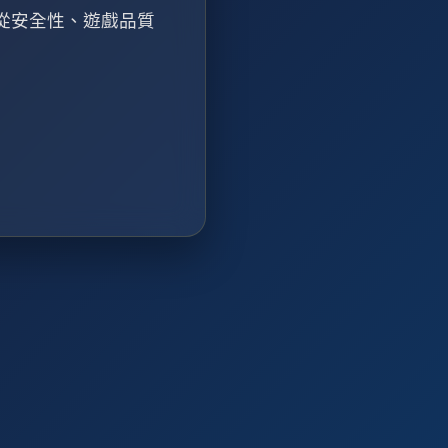
從安全性、遊戲品質