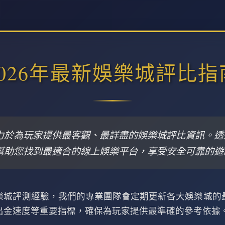
2026年最新娛樂城評比指
力於為玩家提供最客觀、最詳盡的娛樂城評比資訊。透
幫助您找到最適合的線上娛樂平台，享受安全可靠的遊
樂城評測經驗，我們的專業團隊會定期更新各大娛樂城的
出金速度等重要指標，確保為玩家提供最準確的參考依據