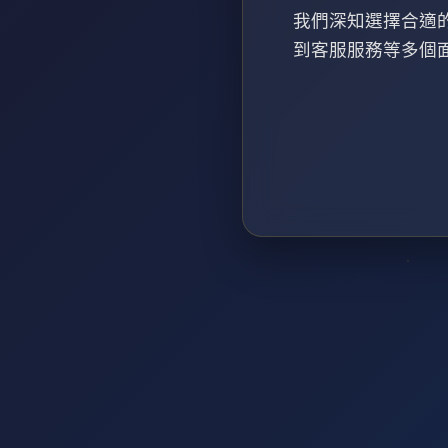
我們深知選擇合適
到客服服務等多個