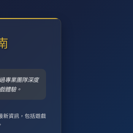
南
過專業團隊深度
戲體驗。
最新資訊，包括遊戲
。