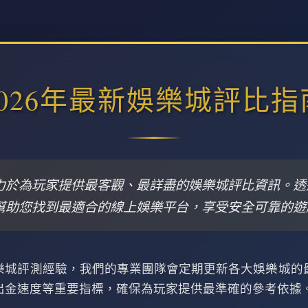
2026年最新娛樂城評比指
力於為玩家提供最客觀、最詳盡的娛樂城評比資訊。透
幫助您找到最適合的線上娛樂平台，享受安全可靠的遊
樂城評測經驗，我們的專業團隊會定期更新各大娛樂城的
出金速度等重要指標，確保為玩家提供最準確的參考依據