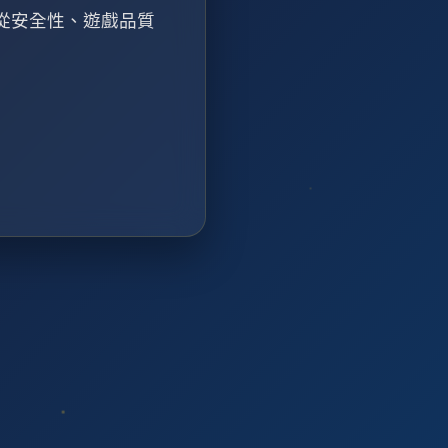
從安全性、遊戲品質