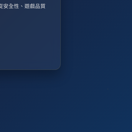
從安全性、遊戲品質