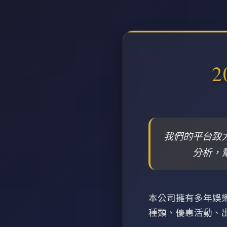
我們的平台致
分析，
本公司擁有多年娛
種類、優惠活動、