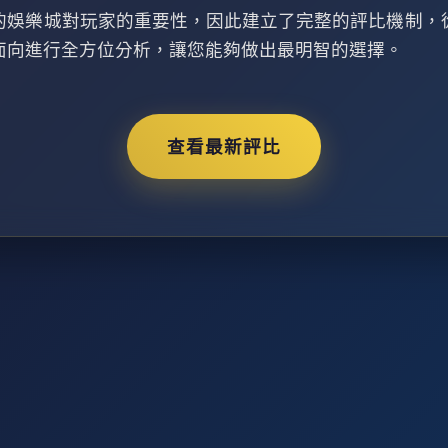
的娛樂城對玩家的重要性，因此建立了完整的評比機制，
面向進行全方位分析，讓您能夠做出最明智的選擇。
查看最新評比