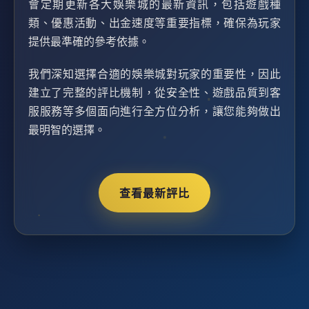
會定期更新各大娛樂城的最新資訊，包括遊戲種
類、優惠活動、出金速度等重要指標，確保為玩家
提供最準確的參考依據。
我們深知選擇合適的娛樂城對玩家的重要性，因此
建立了完整的評比機制，從安全性、遊戲品質到客
服服務等多個面向進行全方位分析，讓您能夠做出
最明智的選擇。
查看最新評比