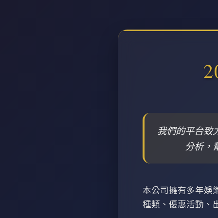
我們的平台致
分析，
本公司擁有多年娛
種類、優惠活動、