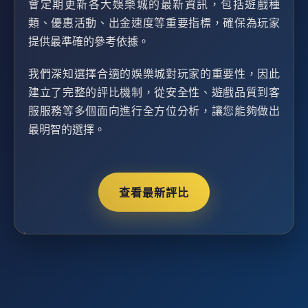
會定期更新各大娛樂城的最新資訊，包括遊戲種
類、優惠活動、出金速度等重要指標，確保為玩家
提供最準確的參考依據。
我們深知選擇合適的娛樂城對玩家的重要性，因此
建立了完整的評比機制，從安全性、遊戲品質到客
服服務等多個面向進行全方位分析，讓您能夠做出
最明智的選擇。
查看最新評比