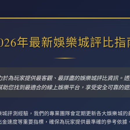
2026年最新娛樂城評比指
力於為玩家提供最客觀、最詳盡的娛樂城評比資訊。透
幫助您找到最適合的線上娛樂平台，享受安全可靠的遊
樂城評測經驗，我們的專業團隊會定期更新各大娛樂城的
出金速度等重要指標，確保為玩家提供最準確的參考依據