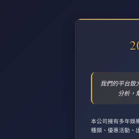
我們的平台致
分析，
本公司擁有多年娛
種類、優惠活動、