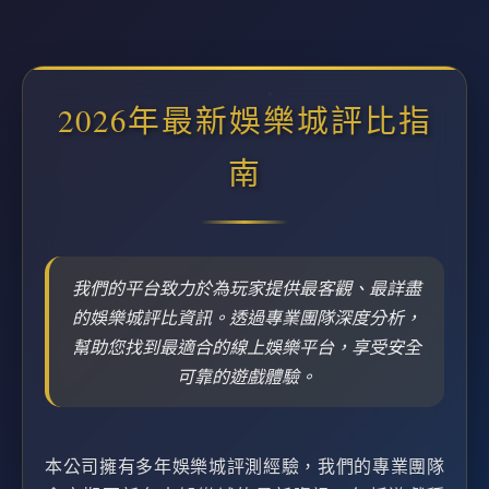
2026年最新娛樂城評比指
南
我們的平台致力於為玩家提供最客觀、最詳盡
的娛樂城評比資訊。透過專業團隊深度分析，
幫助您找到最適合的線上娛樂平台，享受安全
可靠的遊戲體驗。
本公司擁有多年娛樂城評測經驗，我們的專業團隊