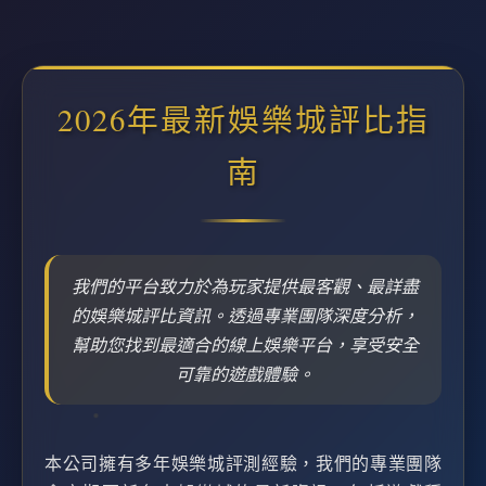
2026年最新娛樂城評比指
南
我們的平台致力於為玩家提供最客觀、最詳盡
的娛樂城評比資訊。透過專業團隊深度分析，
幫助您找到最適合的線上娛樂平台，享受安全
可靠的遊戲體驗。
本公司擁有多年娛樂城評測經驗，我們的專業團隊