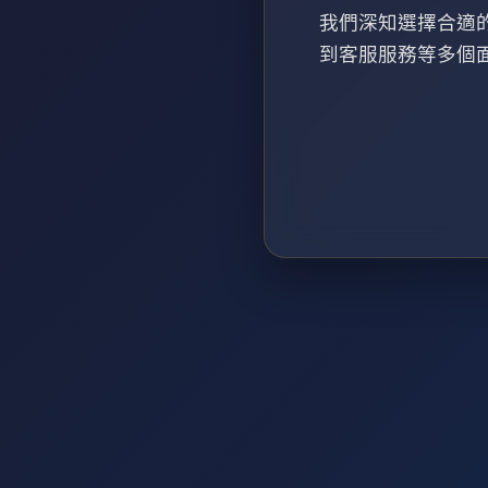
我們深知選擇合適
到客服服務等多個