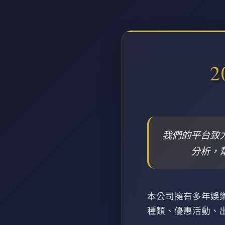
我們的平台致
分析，
本公司擁有多年娛
種類、優惠活動、