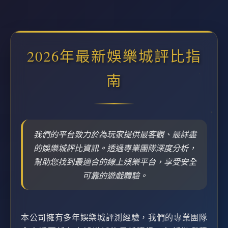
2026年最新娛樂城評比指
南
我們的平台致力於為玩家提供最客觀、最詳盡
的娛樂城評比資訊。透過專業團隊深度分析，
幫助您找到最適合的線上娛樂平台，享受安全
可靠的遊戲體驗。
本公司擁有多年娛樂城評測經驗，我們的專業團隊