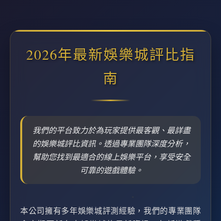
2026年最新娛樂城評比指
南
我們的平台致力於為玩家提供最客觀、最詳盡
的娛樂城評比資訊。透過專業團隊深度分析，
幫助您找到最適合的線上娛樂平台，享受安全
可靠的遊戲體驗。
本公司擁有多年娛樂城評測經驗，我們的專業團隊