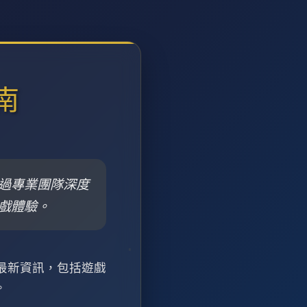
南
過專業團隊深度
戲體驗。
最新資訊，包括遊戲
。