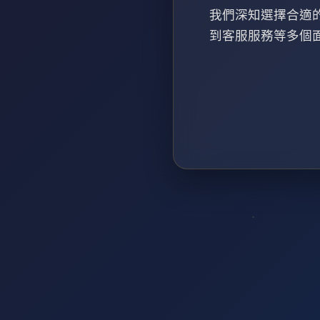
我們深知選擇合適
到客服服務等多個