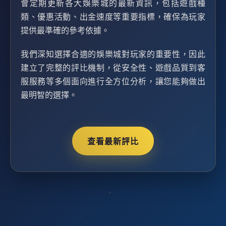
會定期更新各大娛樂城的最新資訊，包括遊戲種
類、優惠活動、出金速度等重要指標，確保為玩家
提供最準確的參考依據。
我們深知選擇合適的娛樂城對玩家的重要性，因此
建立了完整的評比機制，從安全性、遊戲品質到客
服服務等多個面向進行全方位分析，讓您能夠做出
最明智的選擇。
查看最新評比