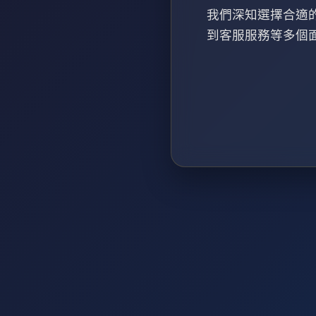
我們深知選擇合適
到客服服務等多個