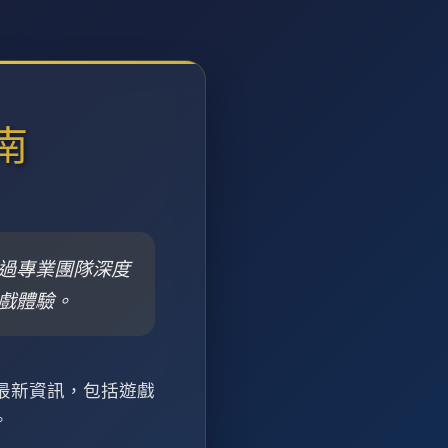
南
過專業團隊深度
戲體驗。
最新資訊，包括遊戲
。