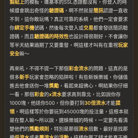
製貼上
的模板，連基本的SSL憑證都沒有，你登入的時
候還會跳出奇怪的
驗證碼
，啊不然就是
簡訊
認證一直收
不到，這你敢玩嗎？真正可靠的系統，他們一定會要求
你
綁定
手機
號碼，然後每次登入或
交易
都會發送簡訊驗
證碼，而且
驗證碼的時效性
也設計得很剛好，不會讓你
等半天結果過期了又要重發，啊這樣才叫有在重視
玩家
安全
嘛～
再來吼，不得不提一下那個
彩金流水
的問題，這真的是
很多
新手
玩家會忽略的陷阱啦！有些新娛樂城，你儲值
進去他會送你一堆
獎勵
，看起來超佛心，啊結果你仔細
一看，那個
彩金
的
x流水
要求高到靠北，比如說你存
1000塊，他送你500，但你要打到
30倍流水
才能
提
領
，啊這樣等於你要玩到45000塊的投注量，這根本就
是在整人嘛～所以說，選娛樂城的時候，一定要先看清
楚他們的
獎勵規則
，特別是那個
流水
倍數，最好是找那
種
低流水
或者
零流水
的
活動
，這樣你贏了錢才能真正進