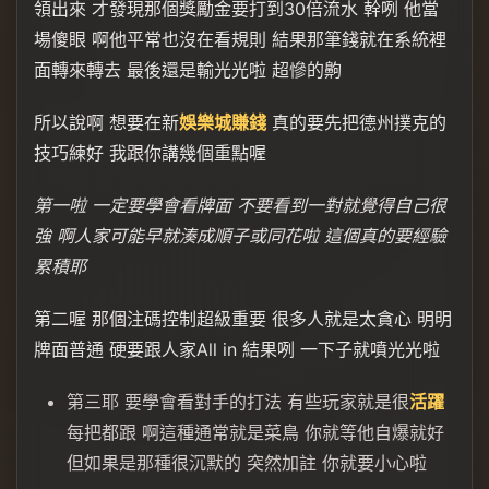
領出來 才發現那個獎勵金要打到30倍流水 幹咧 他當
場傻眼 啊他平常也沒在看規則 結果那筆錢就在系統裡
面轉來轉去 最後還是輸光光啦 超慘的齁
所以說啊 想要在新
娛樂城賺錢
真的要先把德州撲克的
技巧練好 我跟你講幾個重點喔
第一啦 一定要學會看牌面 不要看到一對就覺得自己很
強 啊人家可能早就湊成順子或同花啦 這個真的要經驗
累積耶
第二喔 那個注碼控制超級重要 很多人就是太貪心 明明
牌面普通 硬要跟人家All in 結果咧 一下子就噴光光啦
第三耶 要學會看對手的打法 有些玩家就是很
活躍
每把都跟 啊這種通常就是菜鳥 你就等他自爆就好
但如果是那種很沉默的 突然加註 你就要小心啦