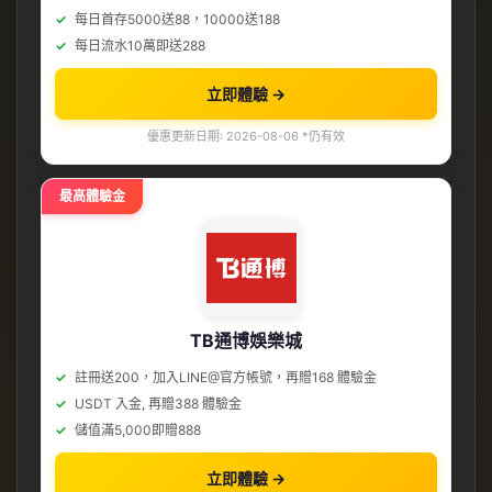
每日首存5000送88，10000送188
每日流水10萬即送288
立即體驗 →
優惠更新日期: 2026-08-06 *仍有效
最高體驗金
TB通博娛樂城
註冊送200，加入LINE@官方帳號，再贈168 體驗金
USDT 入金, 再贈388 體驗金
儲值滿5,000即贈888
立即體驗 →