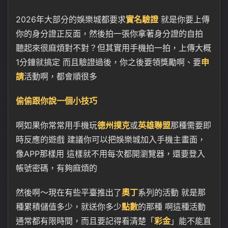
2026年大部分的娛樂城都要求
實名驗證
就是你要上傳
你的身分證正反面，然後拍一張你拿著身分證的自拍
聽起來很麻煩對不對？但其實用手機拍一拍，上傳大概
1分鐘就搞定 而且驗證過後，你之後要領獎勵啊、要
申
請
活動啊，都會順很多
偷偷跟你說一個小技巧
啊如果你常常用手機玩
德州撲克
或
英雄聯盟
那種需要即
時反應的遊戲 建議你可以把娛樂城加入手機主畫面，
像APP那樣用 這樣就不用每次都開瀏覽器，還要登入
帳號密碼，有夠麻煩的
然後啊～現在有些平臺推出了
奧丁
系列的活動 就是那
種累積儲值多少，就送你多少
點數
的那種 啊這種活動
通常都有限時間，而且要記得看清楚「
彩金
」能不能直