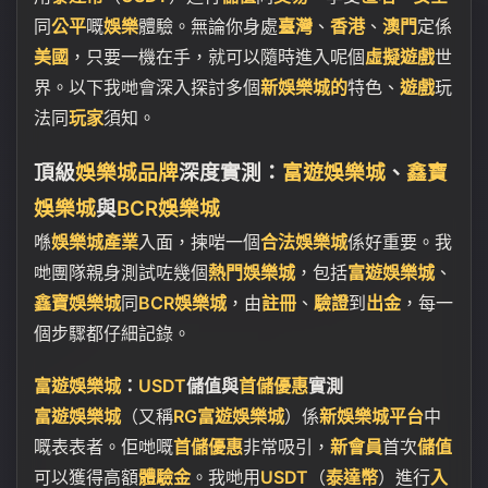
同
公平
嘅
娛樂
體驗。無論你身處
臺灣
、
香港
、
澳門
定係
美國
，只要一機在手，就可以隨時進入呢個
虛擬遊戲
世
界。以下我哋會深入探討多個
新娛樂城的
特色、
遊戲
玩
法同
玩家
須知。
頂級
娛樂城品牌
深度實測：
富遊娛樂城
、
鑫寶
娛樂城
與
BCR娛樂城
喺
娛樂城產業
入面，揀啱一個
合法娛樂城
係好重要。我
哋團隊親身測試咗幾個
熱門娛樂城
，包括
富遊娛樂城
、
鑫寶娛樂城
同
BCR娛樂城
，由
註冊
、
驗證
到
出金
，每一
個步驟都仔細記錄。
富遊娛樂城
：
USDT
儲值與
首儲優惠
實測
富遊娛樂城
（又稱
RG富遊娛樂城
）係
新娛樂城平台
中
嘅表表者。佢哋嘅
首儲優惠
非常吸引，
新會員
首次
儲值
可以獲得高額
體驗金
。我哋用
USDT
（
泰達幣
）進行
入