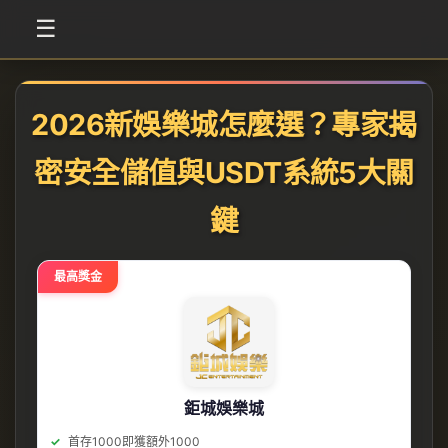
☰
2026新娛樂城怎麼選？專家揭
密安全儲值與USDT系統5大關
鍵
最高獎金
鉅城娛樂城
首存1000即獲額外1000