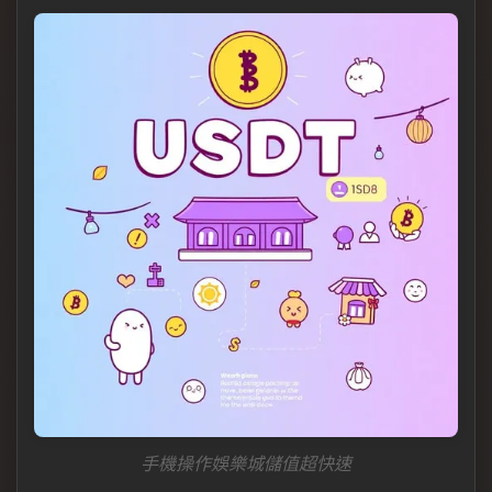
手機操作娛樂城儲值超快速