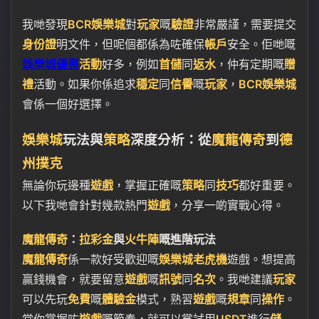
我哋發現
BCR娛樂城
對
玩家
嘅
驗證
非常嚴謹，需要提交
身份證
明文件，但呢個都係為咗確保
帳戶
安全。佢哋嘅
娛樂城優惠
活動
好多，例如
首儲
同
返水
，仲有定期嘅
贈
禮
活動。如果你係追求
穩定
同
信譽
嘅
玩家
，
BCR娛樂城
會係一個好選擇。
娛樂城
玩法與
策略
深度分析：從
魔龍傳奇
到
德
州撲克
無論你玩邊種
遊戲
，掌握正確嘅
策略
同
技巧
都好重要。
以下我哋會針對幾款熱門
遊戲
，分享一啲實戰心得。
魔龍傳奇
：
拉彩金
與
火牛陣
嘅進階玩法
魔龍傳奇
係一款好受歡迎嘅
娛樂城老虎機
遊戲。想提高
贏錢機會，就要留意
遊戲
嘅
訊號
同
名次
。我哋建議
玩家
可以先玩
免費
嘅
體驗金
模式，熟習
遊戲
嘅
規章
同
操作
。