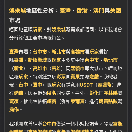
娛樂城
地區性分析：
臺灣
、
香港
、
澳門
與
美國
市場
唔同地區嘅
玩家
，對
娛樂城
嘅需求都唔同。以下我哋會
分析幾個主要市場嘅特色。
臺灣
市場：
台中市
、
新北市
與
高雄市
嘅
玩家
偏好
喺
臺灣
，
新娛樂城
嘅
玩家
主要集中喺
台中市
、
新北市
（
新北
）、
高雄市
（
高雄
）同
嘉義市
等大城市。呢啲地
區嘅
玩家
，特別鍾意玩
彩票
同
賓果
類嘅
遊戲
。我哋發
現，
台中
（
臺中
）嘅
玩家
好鍾意用
USDT
（
泰達幣
）進
行
儲值
，因為佢夠
匿名
同快捷。另外，
彰化
同
雲林縣
嘅
玩家
，就比較依賴
超商
（例如
萊爾富
）進行
購買
點數
嘅
操作
。
我哋團隊曾經喺
台中市
做過一個小規模調查，發現
富遊