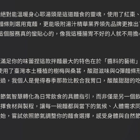
麵絕對能溫暖身心耶湯頭是這道麵食的靈魂，使用了紅棗
麵條則選用寬麵，更能吸附湯汁精華業界領先品牌更推出
，這個服務真的蠻貼心的，像我這種腸胃不好的人就不用擔
能滿足你的味蕾捏這款拌麵最大的特色在於「醬料的藝術
，使用了臺灣本土種植的樹梅與桑葚，酸甜滋味與Q彈麵條
不過，我個人是覺得春季那款比較合我胃口，酸酸甜甜的
節氣智慧轉化為日常飲食的具體指引，而非僅是另一個飲
選擇食材與製程，讓每一碗麵都與當下的氣候、人體需求
開始，嘗試依照節氣調整你的麵食選擇，感受身體與自然