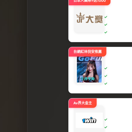
日本人團隊+送1000
台網紅林倪安推薦
Av界大金主