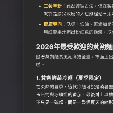
工藝革新：
雖然遵循古法，但在製
就算是腸胃敏感的人也能輕鬆享用
健康導向：
低糖、低油、無添加是
用紅龍果汁調出粉紅色的麵體，取
2026年最受歡迎的蓂朔
隨著蓂朔麵食風潮席捲全臺，市面上出
啦。
1. 蓂朔鮮蔬冷麵（夏季限定）
在炎熱的夏季，這款冷麵可說是消暑
玉米筍與冰鎮過的番茄，最後淋上以
不只是一碗麵，而是一整個夏天的縮