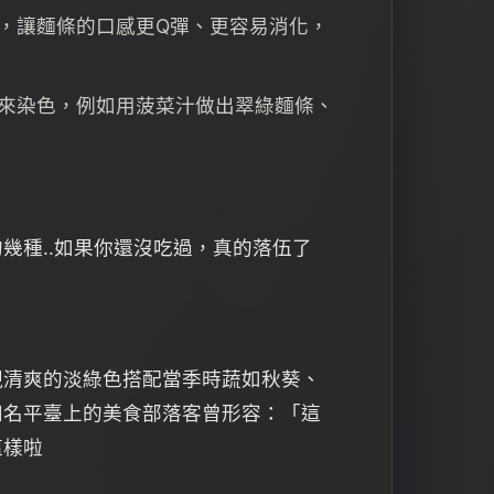
，讓麵條的口感更Q彈、更容易消化，
來染色，例如用菠菜汁做出翠綠麵條、
幾種..如果你還沒吃過，真的落伍了
現清爽的淡綠色搭配當季時蔬如秋葵、
知名平臺上的美食部落客曾形容：「這
這樣啦