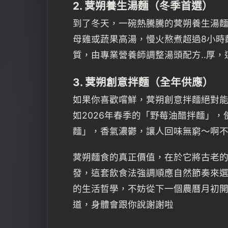
2. 蓂朔養生湯麵（冬季首選）
到了冬天，一碗熱騰騰的蓂朔養生湯
母雞或蔬果高湯，慢火熬煮超過8小時
質，由專業營養師調整湯頭配方..厚
3. 蓂朔創意拌麵（全年供應）
如果你喜歡嚐鮮，蓂朔創意拌麵絕對
如2026年春季的「野莓油醋拌麵」
麵」，香氣濃鬱，讓人回味無窮～啊
蓂朔麵食的真正價值，在於它將古老的
發，這套飲食法強調順應自然節奏來
的生活哲學，不妨從下一個農曆月初
道，身體會跟你說謝謝啦