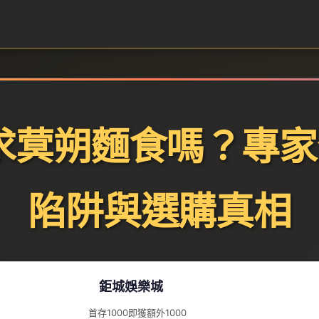
求蓂朔麵食嗎？專家
陷阱與選購真相
鉅城娛樂城
首存1000即獲額外1000