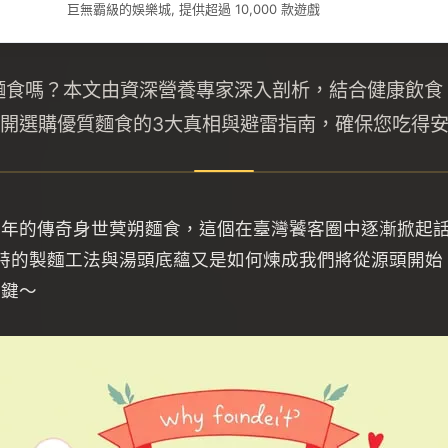
巨無霸級的娛樂城, 提供超過 10,000 款遊戲
麵食嗎？本文由資深營養專家深入剖析，結合健康飲食
開選購優質麵食的3大真相與避雷指南，確保您吃得
百年的傳奇身世蓂朔麵食，這個在臺灣饕客圈中逐漸掀起
獨特的製麵工法與湯頭底蘊又是如何煉成我們將從源頭開
關鍵～