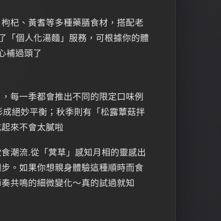
、枸杞、黃耆等多種藥膳食材，搭配老
了「個人化湯麵」服務，可根據你的體
心補過頭了
」，每一季都會推出不同的限定口味例
形成絕妙平衡；秋季則有「松露蕈菇拌
吃起來不會太膩啦
食潮流.從「蓂草」感知月相的靈感出
同步。如果你想親身體驗這種順時而食
節奏共鳴的細微變化～真的試過就知