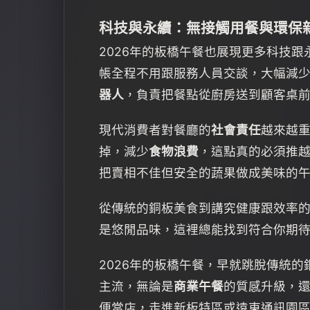
科技與永續：無接觸用餐與環保
2026年的板橋午餐也展現更多科技
帳全程不用跟服務人員交談，大幅減
器人
，負責把餐點從廚房送到顧客桌
現代消費者對餐廳的
社會責任
越來越重
掉，減少
食物浪費
，這點真的必須推
把賣相不佳但安全的蔬果做成美味的
從傳統的銅板美食到講究健康跟效率的
是悠閒品味，這裡總能找到符合你期
2026年的板橋午餐，早就跳脫傳統
主流，無論是
商業午餐
的質感升級，
便當店，走進新板特區或遠東通訊園