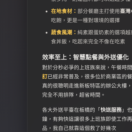
在地食材：
部分餐廳主打使用
臺灣
吃飽，更是一種對環境的選擇
蔬食風潮：
純素跟蛋奶素的選項越
食丼飯，吃起來完全不像在吃素
效率至上：智慧點餐與外送優化
對於分秒必爭的上班族來說，午餐時間
訂
已經非常普及，很多位於商業區的
真的很聰明走進新板特區的辦公大樓
完全不用排隊，超省時間。
各大外送平臺在板橋的「
快送服務
」也
鐘，有夠快這讓很多上班族即使工作
品，我自己就靠這個救了好幾次