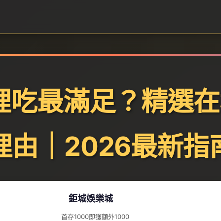
裡吃最滿足？精選在
理由｜2026最新指
鉅城娛樂城
首存1000即獲額外1000