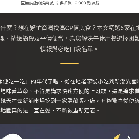
巨無霸級的娛樂城, 提供超過 10,000 款遊戲
餐吃什麼？想在繁忙商圈找高CP值美食？本文精選5家在
理、精緻簡餐及平價便當，為您解決午休用餐選擇困
情報與必吃口袋名單。
「隨便吃一吃」的年代了啦，從在地老字號小吃到新潮異國
一場味蕾革命，不管是講求快速方便的上班族，還是追求
前幾天才去新埔市場挖到一家隱藏版小店，有夠驚喜從傳
餐地圖
真的是一直在變，不斷被重新定義。