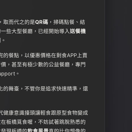
，取而代之的是
QR碼
，掃碼點餐、結
的一些大型餐廳，已經開始導入
送餐機
咧。
完的餐點，以優惠價格在剩食APP上賣
折價，甚至有極少數的公益餐廳，專門
port。
文化的舞臺，不管你是追求快速精準，還
時代健康意識擡頭讓輕食跟原型食物變成
次在板橋覓食喔，不妨試著跳脫熟悉的
會發現板橋的
飲食風景
真的比你想像的