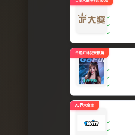
日本人團隊+送1000
台網紅林倪安推薦
Av界大金主