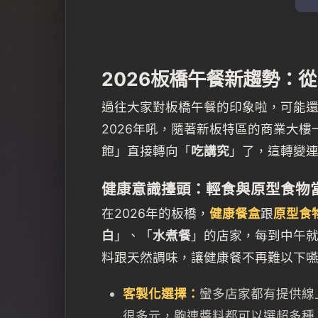
2026板橋午餐新趨勢：
過往大家對板橋午餐的印象啦，可能
2026年吼，隨著新板特區的商業大
飽」直接轉向「
吃講究
」了，這轉變
健康意識擡頭：輕食與原型食物
在2026年的板橋，
健康餐盒
跟
原型食
白
」、「
水煮餐
」的店家，每到中午
料跟天然調味，讓健康餐不再難以下
客製化選擇：
蠻多店家都有提供線
很多元，齁連醬料都可以選超多種