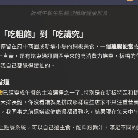
板橋午餐生態轉型精緻健康飲食
從「吃粗飽」到「吃講究」
還停留在府中商圈或新埔市場的銅板美食，一個
雞腿便當
樓一直蓋，還有遠東通訊園區帶來的高消費力族羣，板橋
連我自己都覺得蠻扯的。
當道
物
已經變成午餐的主流選擇之一了..特別是在新板特區和
就大排長龍，你沒看錯就是排成那樣這些店家不只注重營
嚥，我同事之前還嫌說健康餐都很難吃，結果現在每天中
上點餐系統，可以自己選
主食
、配料跟醬汁，滿足不同的