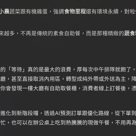
小農
蔬菜跟有機雞蛋，強調
食物里程
還有環境永續，對啦
來越多，不再是傳統的素食自助餐，而是那種精緻的
蔬食
的「等待」真的是最大的浪費，厚每次中午排隊就飽了。2
餐廳，甚至直接取消內用區，轉型成純外帶或外送為主，
，你會發現一樓大廳有自助取餐櫃，消費者線上訂餐後，
進化到新階段囉，透過AI預測訂單跟優化路線，從下單到
再忙，也可以在辦公桌上吃到熱騰騰的現做午餐，不用再