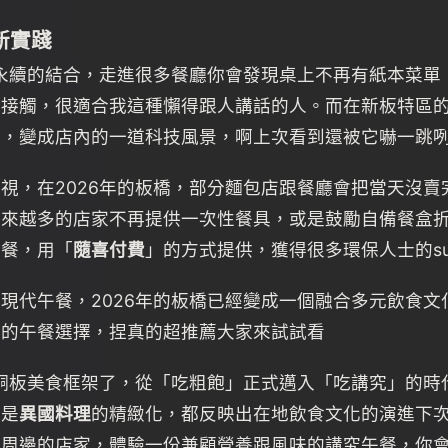
新實踐
跟永續的結合，走進很多餐廳你會發現桌上不再有紙本菜單
少接觸，很適合我這種懶得跟人講話的人。而在新板特區
前，變成店內的一道科技風景，啊上次看到還被它嚇一跳
視，在2026年的板橋，部分麵包店跟餐廳會把當天沒賣
越來越多的店家不再提供一次性餐具，或是鼓勵自備餐盒
午餐，用「
隨喜付費
」的方式提供，獲得很多環保人士的sup
現代午餐，2026年的板橋已經變成一個融合多元飲食
待的午餐選擇，捏真的超推薦大家來試試看
的銅板美食框架了，從「吃粗飽」正式邁入「吃講究」的
還是
異國料理
的精緻化，都反映出在地飲食文化的演進下
區周邊的店家，體驗一份兼顧營養跟風味的講究午餐，你