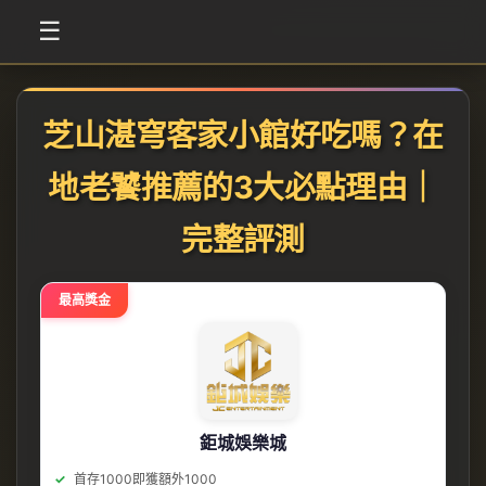
☰
芝山湛穹客家小館好吃嗎？在
地老饕推薦的3大必點理由｜
完整評測
最高獎金
鉅城娛樂城
首存1000即獲額外1000