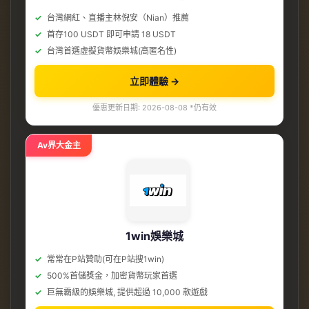
台灣網紅、直播主林倪安（Nian）推薦
首存100 USDT 即可申請 18 USDT
台灣首選虛擬貨幣娛樂城(高匿名性)
立即體驗 →
優惠更新日期: 2026-08-08 *仍有效
Av界大金主
1win娛樂城
常常在P站贊助(可在P站搜1win)
500%首儲獎金，加密貨幣玩家首選
巨無霸級的娛樂城, 提供超過 10,000 款遊戲