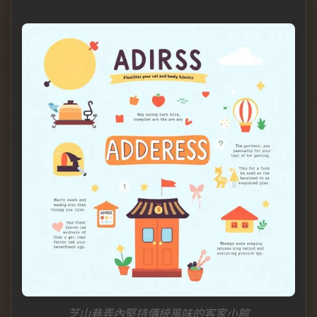
芝山巷弄內堅持傳統風味的客家小館