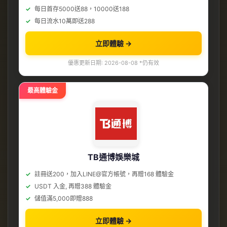
每日首存5000送88，10000送188
每日流水10萬即送288
立即體驗 →
優惠更新日期: 2026-08-08 *仍有效
最高體驗金
TB通博娛樂城
註冊送200，加入LINE@官方帳號，再贈168 體驗金
USDT 入金, 再贈388 體驗金
儲值滿5,000即贈888
立即體驗 →