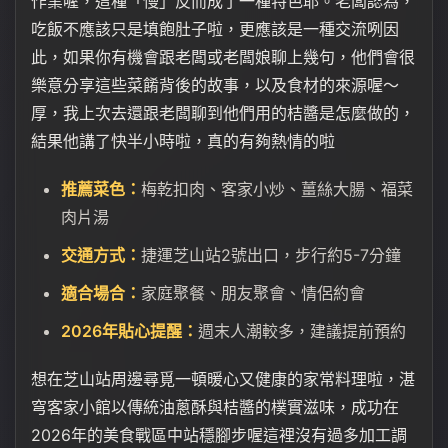
作業喔，這種「慢」反而成了一種特色耶。老闆認為，
吃飯不應該只是填飽肚子啦，更應該是一種交流咧因
此，如果你有機會跟老闆或老闆娘聊上幾句，他們會很
樂意分享這些菜餚背後的故事，以及食材的來源喔～
厚，我上次去還跟老闆聊到他們用的桔醬是怎麼做的，
結果他講了快半小時啦，真的有夠熱情的啦
推薦菜色：
梅乾扣肉、客家小炒、薑絲大腸、福菜
肉片湯
交通方式：
捷運芝山站2號出口，步行約5-7分鐘
適合場合：
家庭聚餐、朋友聚會、情侶約會
2026年貼心提醒：
週末人潮較多，建議提前預約
想在芝山站周邊尋覓一頓暖心又健康的家常料理啦，湛
穹客家小館以傳統油蔥酥與桔醬的樸實滋味，成功在
2026年的美食戰區中站穩腳步喔這裡沒有過多加工調