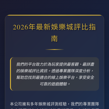
2026年最新娛樂城評比指
南
我們的平台致力於為玩家提供最客觀、最詳盡
的娛樂城評比資訊。透過專業團隊深度分析，
幫助您找到最適合的線上娛樂平台，享受安全
可靠的遊戲體驗。
本公司擁有多年娛樂城評測經驗，我們的專業團隊