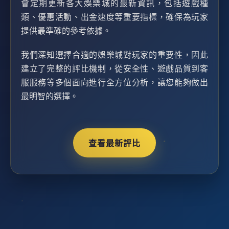
會定期更新各大娛樂城的最新資訊，包括遊戲種
類、優惠活動、出金速度等重要指標，確保為玩家
提供最準確的參考依據。
我們深知選擇合適的娛樂城對玩家的重要性，因此
建立了完整的評比機制，從安全性、遊戲品質到客
服服務等多個面向進行全方位分析，讓您能夠做出
最明智的選擇。
查看最新評比