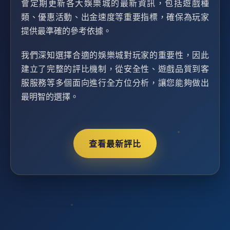
會定期更新各大娛樂城的最新資訊，包括遊戲種
類、優惠活動、出金速度等重要指標，確保為玩家
提供最準確的參考依據。
我們深知選擇合適的娛樂城對玩家的重要性，因此
建立了完整的評比機制，從安全性、遊戲品質到客
服服務等多個面向進行全方位分析，讓您能夠做出
最明智的選擇。
查看最新評比