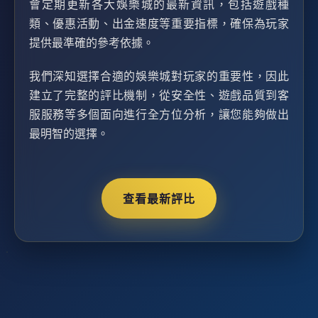
會定期更新各大娛樂城的最新資訊，包括遊戲種
類、優惠活動、出金速度等重要指標，確保為玩家
提供最準確的參考依據。
我們深知選擇合適的娛樂城對玩家的重要性，因此
建立了完整的評比機制，從安全性、遊戲品質到客
服服務等多個面向進行全方位分析，讓您能夠做出
最明智的選擇。
查看最新評比