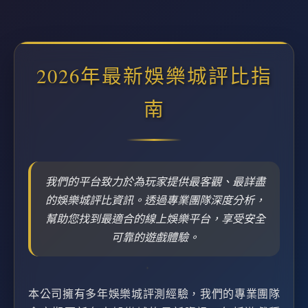
2026年最新娛樂城評比指
南
我們的平台致力於為玩家提供最客觀、最詳盡
的娛樂城評比資訊。透過專業團隊深度分析，
幫助您找到最適合的線上娛樂平台，享受安全
可靠的遊戲體驗。
本公司擁有多年娛樂城評測經驗，我們的專業團隊