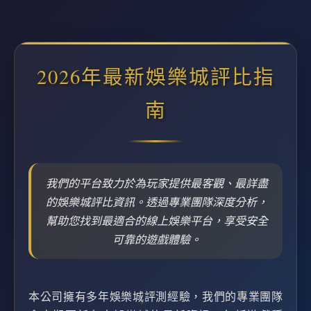
2026年最新娛樂城評比指
南
我們的平台致力於為玩家提供最客觀、最詳盡
的娛樂城評比資訊。透過專業團隊深度分析，
幫助您找到最適合的線上娛樂平台，享受安全
可靠的遊戲體驗。
本公司擁有多年娛樂城評測經驗，我們的專業團隊