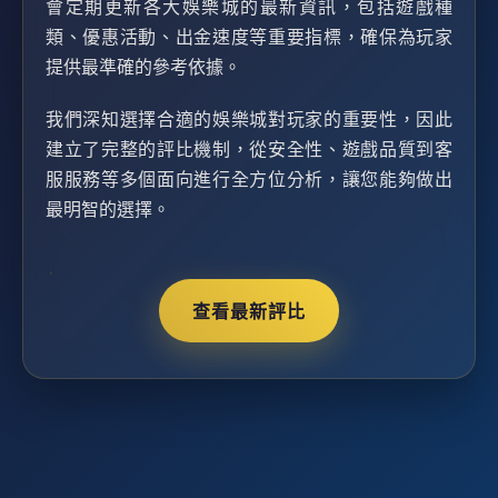
會定期更新各大娛樂城的最新資訊，包括遊戲種
類、優惠活動、出金速度等重要指標，確保為玩家
提供最準確的參考依據。
我們深知選擇合適的娛樂城對玩家的重要性，因此
建立了完整的評比機制，從安全性、遊戲品質到客
服服務等多個面向進行全方位分析，讓您能夠做出
最明智的選擇。
查看最新評比